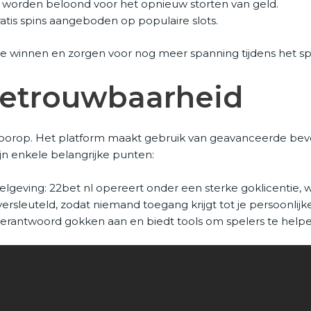
 worden beloond voor het opnieuw storten van geld.
tis spins aangeboden op populaire slots.
 winnen en zorgen voor nog meer spanning tijdens het sp
betrouwbaarheid
s voorop. Het platform maakt gebruik van geavanceerde bev
jn enkele belangrijke punten:
lgeving: 22bet nl opereert onder een sterke goklicentie, 
ersleuteld, zodat niemand toegang krijgt tot je persoonlijke
verantwoord gokken aan en biedt tools om spelers te help