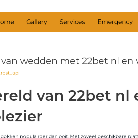
Home
Gallery
Services
Emergency
 van wedden met 22bet nl en 
rest_api
reld van 22bet nl 
lezier
e gokken populairder dan ooit. Met zoveel beschikbare pla