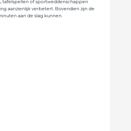
ts, tafelspellen of sportweddenschappen
ing aanzienlijk verbetert. Bovendien zijn de
minuten aan de slag kunnen.