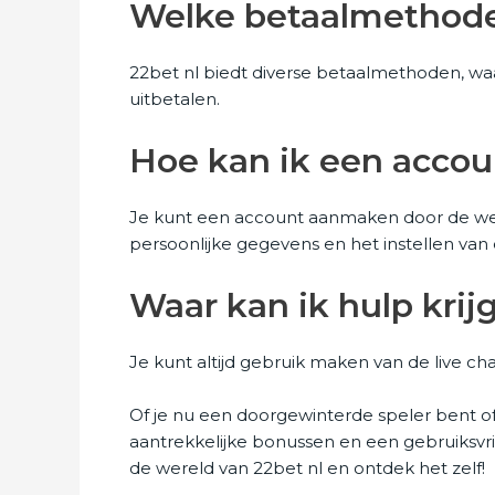
Welke betaalmethod
22bet nl biedt diverse betaalmethoden, waa
uitbetalen.
Hoe kan ik een accou
Je kunt een account aanmaken door de webs
persoonlijke gegevens en het instellen va
Waar kan ik hulp krij
Je kunt altijd gebruik maken van de live c
Of je nu een doorgewinterde speler bent of
aantrekkelijke bonussen en een gebruiksvri
de wereld van 22bet nl en ontdek het zelf!