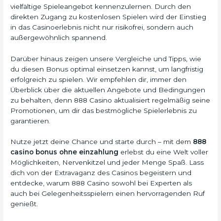
vielfältige Spieleangebot kennenzulernen. Durch den
direkten Zugang zu kostenlosen Spielen wird der Einstieg
in das Casinoerlebnis nicht nur risikofrei, sondern auch
außergewöhnlich spannend.
Darüber hinaus zeigen unsere Vergleiche und Tipps, wie
du diesen Bonus optimal einsetzen kannst, um langfristig
erfolgreich zu spielen. Wir empfehlen dir, immer den
Überblick über die aktuellen Angebote und Bedingungen
zu behalten, denn 888 Casino aktualisiert regelmäßig seine
Promotionen, um dir das bestmögliche Spielerlebnis zu
garantieren.
Nutze jetzt deine Chance und starte durch – mit dem
888
casino bonus ohne einzahlung
erlebst du eine Welt voller
Möglichkeiten, Nervenkitzel und jeder Menge Spaß. Lass
dich von der Extravaganz des Casinos begeistern und
entdecke, warum 888 Casino sowohl bei Experten als
auch bei Gelegenheitsspielern einen hervorragenden Ruf
genießt.