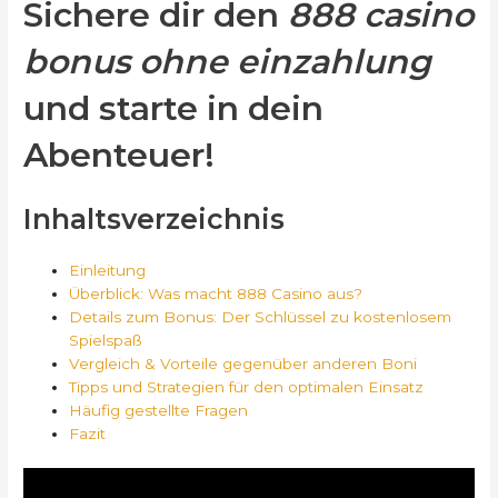
Sichere dir den
888 casino
bonus ohne einzahlung
und starte in dein
Abenteuer!
Inhaltsverzeichnis
Einleitung
Überblick: Was macht 888 Casino aus?
Details zum Bonus: Der Schlüssel zu kostenlosem
Spielspaß
Vergleich & Vorteile gegenüber anderen Boni
Tipps und Strategien für den optimalen Einsatz
Häufig gestellte Fragen
Fazit