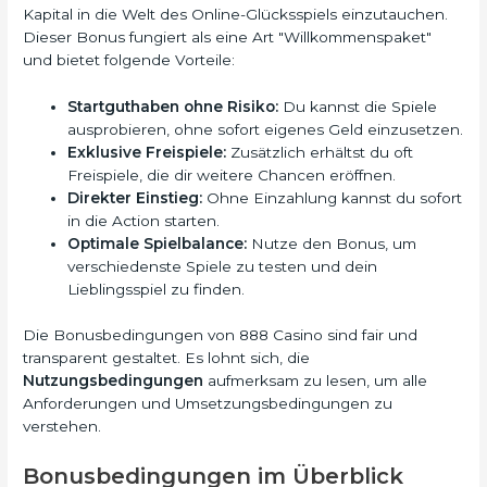
Kapital in die Welt des Online-Glücksspiels einzutauchen.
Dieser Bonus fungiert als eine Art "Willkommenspaket"
und bietet folgende Vorteile:
Startguthaben ohne Risiko:
Du kannst die Spiele
ausprobieren, ohne sofort eigenes Geld einzusetzen.
Exklusive Freispiele:
Zusätzlich erhältst du oft
Freispiele, die dir weitere Chancen eröffnen.
Direkter Einstieg:
Ohne Einzahlung kannst du sofort
in die Action starten.
Optimale Spielbalance:
Nutze den Bonus, um
verschiedenste Spiele zu testen und dein
Lieblingsspiel zu finden.
Die Bonusbedingungen von 888 Casino sind fair und
transparent gestaltet. Es lohnt sich, die
Nutzungsbedingungen
aufmerksam zu lesen, um alle
Anforderungen und Umsetzungsbedingungen zu
verstehen.
Bonusbedingungen im Überblick