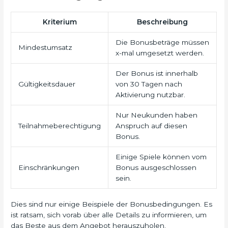
Kriterium
Beschreibung
Die Bonusbeträge müssen
Mindestumsatz
x-mal umgesetzt werden.
Der Bonus ist innerhalb
Gültigkeitsdauer
von 30 Tagen nach
Aktivierung nutzbar.
Nur Neukunden haben
Teilnahmeberechtigung
Anspruch auf diesen
Bonus.
Einige Spiele können vom
Einschränkungen
Bonus ausgeschlossen
sein.
Dies sind nur einige Beispiele der Bonusbedingungen. Es
ist ratsam, sich vorab über alle Details zu informieren, um
das Beste aus dem Angebot herauszuholen.