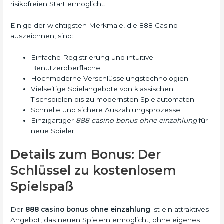
risikofreien Start ermöglicht.
Einige der wichtigsten Merkmale, die 888 Casino
auszeichnen, sind:
Einfache Registrierung und intuitive
Benutzeroberfläche
Hochmoderne Verschlüsselungstechnologien
Vielseitige Spielangebote von klassischen
Tischspielen bis zu modernsten Spielautomaten
Schnelle und sichere Auszahlungsprozesse
Einzigartiger
888 casino bonus ohne einzahlung
für
neue Spieler
Details zum Bonus: Der
Schlüssel zu kostenlosem
Spielspaß
Der
888 casino bonus ohne einzahlung
ist ein attraktives
Angebot, das neuen Spielern ermöglicht, ohne eigenes