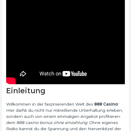
Einleitung
Willkommen in der faszinierenden Welt des
888 Casino
!
Hier darfst du nicht nur mitreißende Unterhaltung erleben,
sondern auch von einem einmaligen Angebot profitieren:
dem
888 casino bonus ohne einzahlung
. Ohne eigenes
Risiko kannst du die Spannung und den Nervenkitzel der