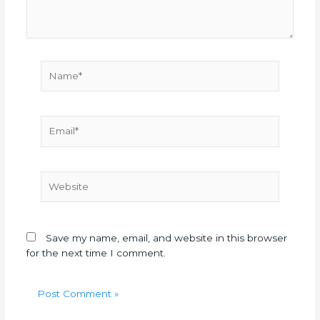
Name*
Email*
Website
Save my name, email, and website in this browser
for the next time I comment.