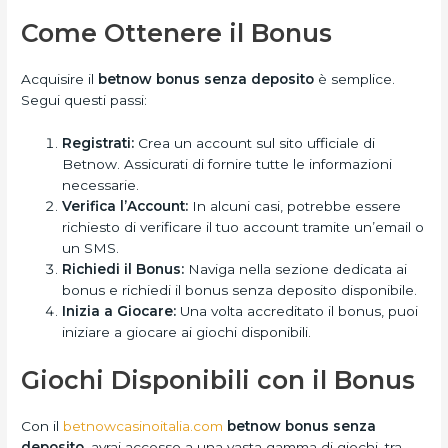
Come Ottenere il Bonus
Acquisire il
betnow bonus senza deposito
è semplice.
Segui questi passi:
Registrati:
Crea un account sul sito ufficiale di
Betnow. Assicurati di fornire tutte le informazioni
necessarie.
Verifica l’Account:
In alcuni casi, potrebbe essere
richiesto di verificare il tuo account tramite un’email o
un SMS.
Richiedi il Bonus:
Naviga nella sezione dedicata ai
bonus e richiedi il bonus senza deposito disponibile.
Inizia a Giocare:
Una volta accreditato il bonus, puoi
iniziare a giocare ai giochi disponibili.
Giochi Disponibili con il Bonus
Con il
betnowcasinoitalia.com
betnow bonus senza
deposito
, avrai accesso a una vasta gamma di giochi, tra