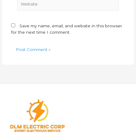
Website
Save my name, email, and website in this browser
for the next time I comment.