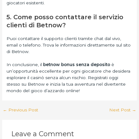
giocatori esistenti.
5. Come posso contattare il servizio
clienti di Betnow?
Puoi contattare il supporto clienti tramite chat dal vivo,
email o telefono. Trova le informazioni direttamente sul sito
di Betnow.
In conclusione, il
betnow bonus senza deposito
è
un’opportunità eccellente per ogni giocatore che desidera
esplorare il casinò senza alcun rischio. Registrati oggi
stesso su Betnow e inizia la tua avventura nel divertente
mondo del gioco d’azzardo online!
←
Previous Post
Next Post
→
Leave a Comment