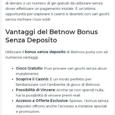
di denaro o un numero di giri gratuiti da utilizzare senza
dover effettuare un pagamento iniziale. È un’ottima
opportunità per esplorare il casinò e divertirti con vari giochi
senza rischiare i tuoi soldi.
Vantaggi del Betnow Bonus
Senza Deposito
Utilizzare il
bonus senza deposito
di Betnow porta con sé
numerosi vantaggi:
Gioco Gratuito:
Puoi provare vari giochi senza alcun
investimento.
Scoprire il Casinò:
È un modo perfetto per
familiarizzare con l’ambiente di gioco di Betnow.
Possibilità di Vincere:
Anche se non spendi nulla,
hai la possibilità di vincere premi reali.
Accesso a Offerte Esclusive:
Spesso, i bonus senza
deposito offrono anche l’accesso a iniziative speciali
e promozioni.