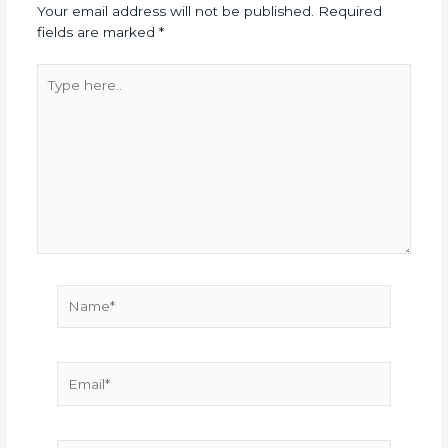
Your email address will not be published.
Required
fields are marked
*
Type
here..
Name*
Email*