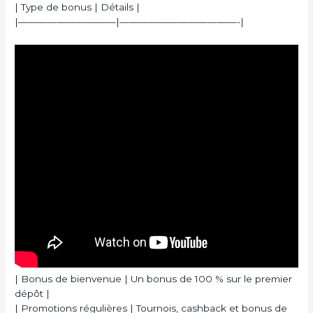
| Type de bonus | Détails |
|——————————|————————————-|
| Bonus de bienvenue | Un bonus de 100 % sur le premier
dépôt |
| Promotions régulières | Tournois, cashback et bonus de