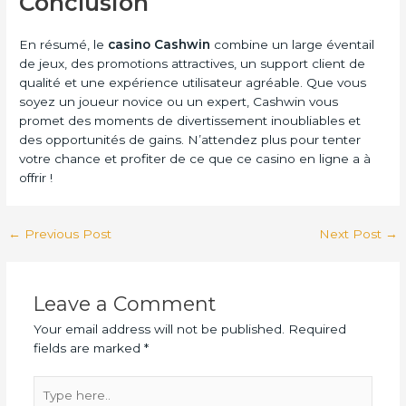
Conclusion
En résumé, le
casino Cashwin
combine un large éventail
de jeux, des promotions attractives, un support client de
qualité et une expérience utilisateur agréable. Que vous
soyez un joueur novice ou un expert, Cashwin vous
promet des moments de divertissement inoubliables et
des opportunités de gains. N’attendez plus pour tenter
votre chance et profiter de ce que ce casino en ligne a à
offrir !
←
Previous Post
Next Post
→
Leave a Comment
Your email address will not be published.
Required
fields are marked
*
Type
here..