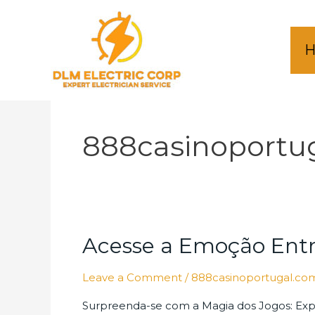
Skip
to
content
888casinoportu
Acesse
Acesse a Emoção Entr
a
Emoção
Leave a Comment
/
888casinoportugal.co
Entre
Surpreenda-se com a Magia dos Jogos: Expe
no