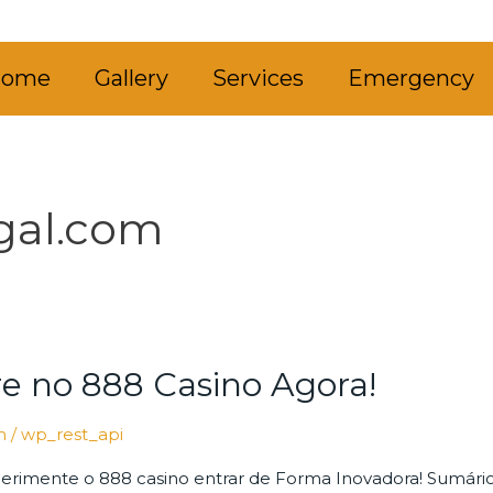
Home
Gallery
Services
Emergency
gal.com
e no 888 Casino Agora!
m
/
wp_rest_api
rimente o 888 casino entrar de Forma Inovadora! Sumário