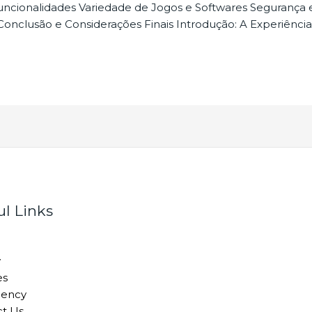
Funcionalidades Variedade de Jogos e Softwares Segurança
onclusão e Considerações Finais Introdução: A Experiência
ul Links
y
es
ency
t Us