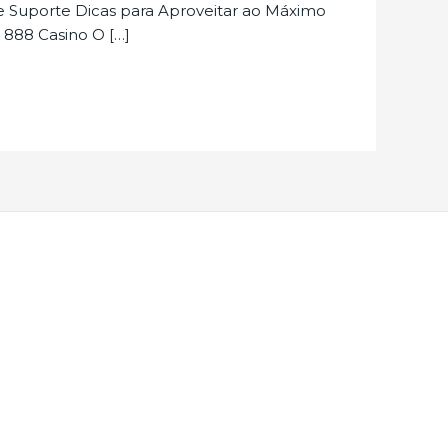
 e Suporte Dicas para Aproveitar ao Máximo
 888 Casino O […]