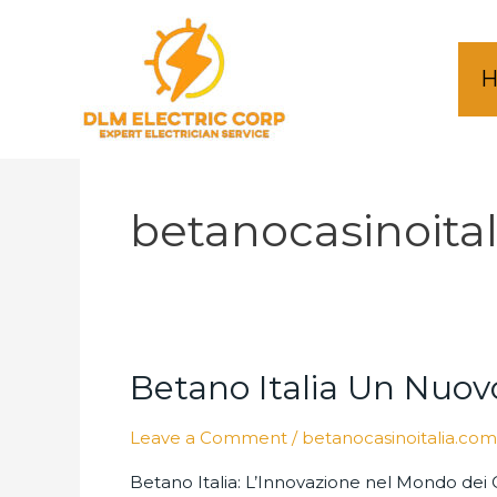
Skip
to
content
betanocasinoita
Betano
Betano Italia Un Nuo
Italia
Un
Leave a Comment
/
betanocasinoitalia.com
Nuovo
Betano Italia: L’Innovazione nel Mondo dei 
Paradigma