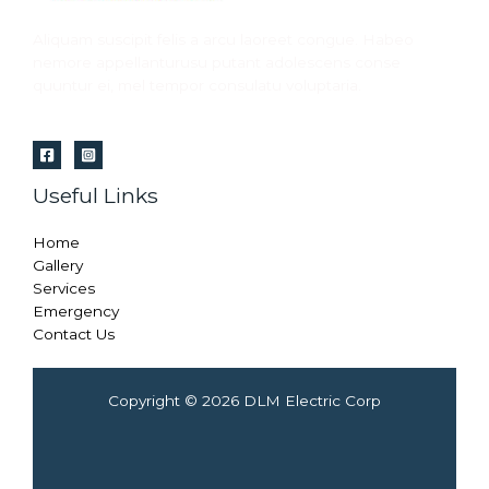
Aliquam suscipit felis a arcu laoreet congue. Habeo
nemore appellanturusu putant adolescens conse
quuntur ei, mel tempor consulatu voluptaria.
Useful Links
Home
Gallery
Services
Emergency
Contact Us
Copyright © 2026 DLM Electric Corp