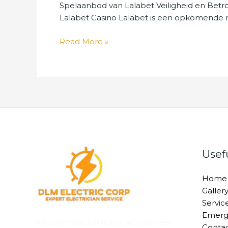
Spelaanbod van Lalabet Veiligheid en Betr
van
Lalabet Casino Lalabet is een opkomende n
Lalabet
Casino
Read More »
Ervaringen
Usef
Home
Galler
Servic
Emerg
Aliquam suscipit felis a arcu laoreet
Contac