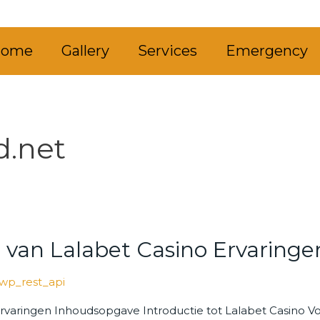
Home
Gallery
Services
Emergency
d.net
 van Lalabet Casino Ervaringe
wp_rest_api
rvaringen Inhoudsopgave Introductie tot Lalabet Casino Vo