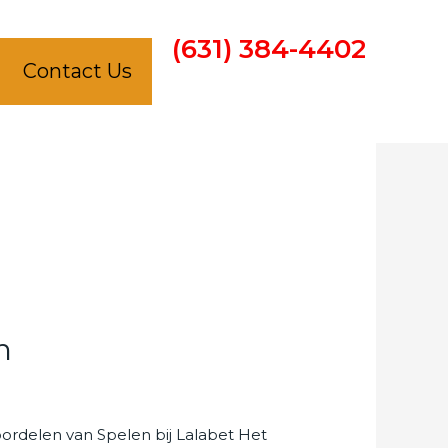
(631) 384-4402
Contact Us
n
ordelen van Spelen bij Lalabet Het