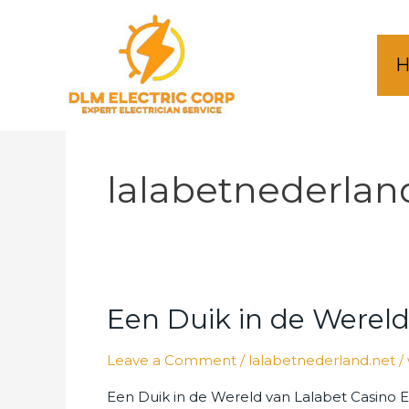
Skip
to
content
lalabetnederlan
Een
Een Duik in de Wereld
Duik
in
Leave a Comment
/
lalabetnederland.net
/
de
Een Duik in de Wereld van Lalabet Casino E
Wereld