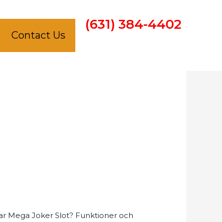
(631) 384-4402
Contact Us
rar Mega Joker Slot? Funktioner och