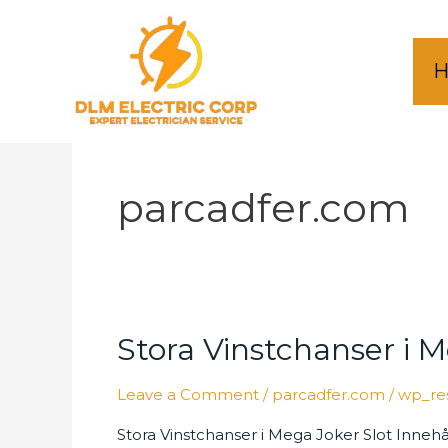
Skip
to
content
parcadfer.com
Stora
Stora Vinstchanser i M
Vinstchanser
i
Leave a Comment
/
parcadfer.com
/
wp_re
Mega
Stora Vinstchanser i Mega Joker Slot Inneh
Joker