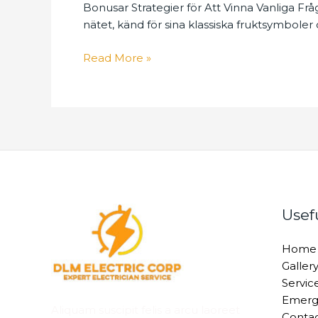
Bonusar Strategier för Att Vinna Vanliga Fr
Slot
nätet, känd för sina klassiska fruktsymbole
Read More »
Usef
Home
Galler
Servic
Emerg
Aliquam suscipit felis a arcu laoreet
Contac