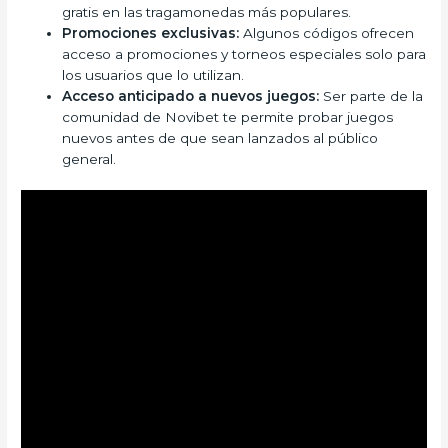
gratis en las tragamonedas más populares.
Promociones exclusivas:
Algunos códigos ofrecen
acceso a promociones y torneos especiales solo para
los usuarios que lo utilizan.
Acceso anticipado a nuevos juegos:
Ser parte de la
comunidad de Novibet te permite probar juegos
nuevos antes de que sean lanzados al público
general.