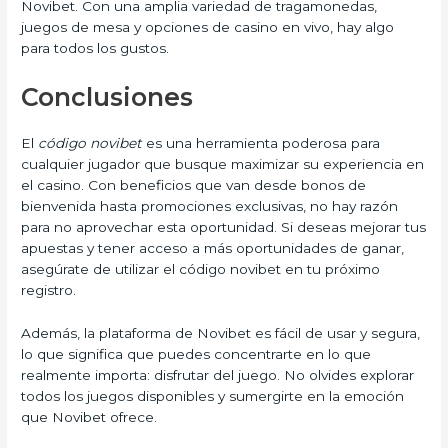
Novibet. Con una amplia variedad de tragamonedas,
juegos de mesa y opciones de casino en vivo, hay algo
para todos los gustos.
Conclusiones
El
código novibet
es una herramienta poderosa para
cualquier jugador que busque maximizar su experiencia en
el casino. Con beneficios que van desde bonos de
bienvenida hasta promociones exclusivas, no hay razón
para no aprovechar esta oportunidad. Si deseas mejorar tus
apuestas y tener acceso a más oportunidades de ganar,
asegúrate de utilizar el código novibet en tu próximo
registro.
Además, la plataforma de Novibet es fácil de usar y segura,
lo que significa que puedes concentrarte en lo que
realmente importa: disfrutar del juego. No olvides explorar
todos los juegos disponibles y sumergirte en la emoción
que Novibet ofrece.