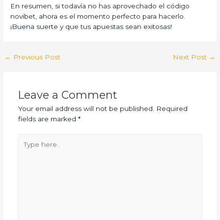
En resumen, si todavía no has aprovechado el código
novibet, ahora es el momento perfecto para hacerlo.
¡Buena suerte y que tus apuestas sean exitosas!
←
Previous Post
Next Post
→
Leave a Comment
Your email address will not be published.
Required
fields are marked
*
Type
here..