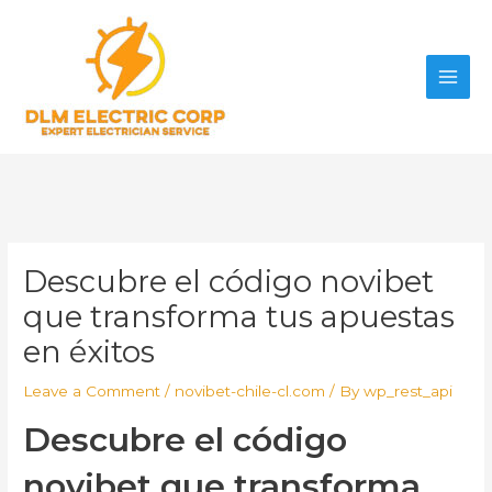
Skip
Main
to
content
Men
Post
navigation
Descubre el código novibet
que transforma tus apuestas
en éxitos
Leave a Comment
/
novibet-chile-cl.com
/ By
wp_rest_api
Descubre el código
novibet que transforma