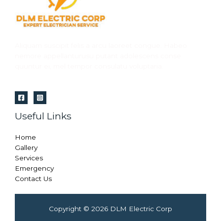
Aliquam suscipit felis a arcu laoreet congue. Habeo
nemore appellanturusu putant adolescens conse
quuntur ei, mel tempor consulatu voluptaria.
Useful Links
Home
Gallery
Services
Emergency
Contact Us
Copyright © 2026 DLM Electric Corp