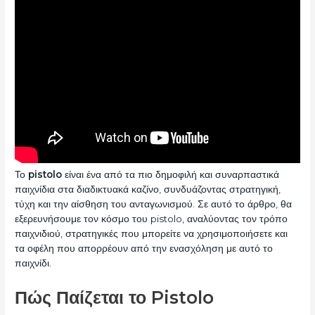
Το
pistolo
είναι ένα από τα πιο δημοφιλή και συναρπαστικά
παιχνίδια στα διαδικτυακά καζίνο, συνδυάζοντας στρατηγική,
τύχη και την αίσθηση του ανταγωνισμού. Σε αυτό το άρθρο, θα
εξερευνήσουμε τον κόσμο του pistolo, αναλύοντας τον τρόπο
παιχνιδιού, στρατηγικές που μπορείτε να χρησιμοποιήσετε και
τα οφέλη που απορρέουν από την ενασχόληση με αυτό το
παιχνίδι.
Πώς Παίζεται το Pistolo