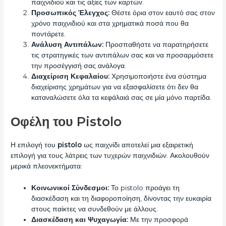
παιχνιδιού και τις αξίες των καρτών.
Προσωπικός Έλεγχος:
Θέστε όρια στον εαυτό σας στον
χρόνο παιχνιδιού και στα χρηματικά ποσά που θα
ποντάρετε.
Ανάλυση Αντιπάλων:
Προσπαθήστε να παρατηρήσετε
τις στρατηγικές των αντιπάλων σας και να προσαρμόσετε
την προσέγγισή σας ανάλογα.
Διαχείριση Κεφαλαίου:
Χρησιμοποιήστε ένα σύστημα
διαχείρισης χρημάτων για να εξασφαλίσετε ότι δεν θα
καταναλώσετε όλα τα κεφάλαιά σας σε μία μόνο παρτίδα.
Οφέλη του Pistolo
Η επιλογή του
pistolo
ως παιχνίδι αποτελεί μια εξαιρετική
επιλογή για τους λάτρεις των τυχερών παιχνιδιών. Ακολουθούν
μερικά πλεονεκτήματα:
Κοινωνικοί Σύνδεσμοι:
Το pistolo προάγει τη
διασκέδαση και τη διαφοροποίηση, δίνοντας την ευκαιρία
στους παίκτες να συνδεθούν με άλλους.
Διασκέδαση και Ψυχαγωγία:
Με την προσφορά