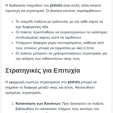
Η διαδικασία παιχνιδιού του
pistolo
είναι απλή, αλλά απαιτεί
προσοχή και στρατηγική. Οι βασικοί κανόνες περιλαμβάνουν:
Το παιχνίδι παίζεται με τράπουλα, με την κάθε κάρτα να
έχει διαφορετική αξία.
Οι παίκτες προσπαθούν να συγκεντρώσουν τις καλύτερες
συνδυασμένες κάρτες ώστε να κερδίσουν.
Υπάρχουν διάφοροι γύροι πονταρίσματος, καθένας από
τους οποίους μπορεί να τερματίσει με νίκη ή ήττα.
Οι παίκτες μπορούν να χρησιμοποιήσουν στρατηγικές για
την αύξηση των πιθανοτήτων νίκης τους.
Στρατηγικές για Επιτυχία
Η εφαρμογή σωστών στρατηγικών στο
pistolo
μπορεί να
σημαίνει τη διαφορά μεταξύ νίκης και ήττας. Ακολουθούν
ορισμένες στρατηγικές:
Κατανόηση των Κανόνων:
Πριν ξεκινήσετε να παίζετε,
βεβαιωθείτε ότι κατανοείτε πλήρως τους κανόνες του