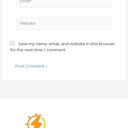
Website
Save my name, email, and website in this browser
for the next time I comment.