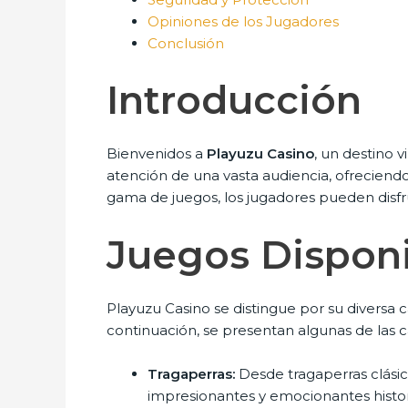
Opiniones de los Jugadores
Conclusión
Introducción
Bienvenidos a
Playuzu Casino
, un destino 
atención de una vasta audiencia, ofreciend
gama de juegos, los jugadores pueden disfrut
Juegos Dispon
Playuzu Casino se distingue por su diversa c
continuación, se presentan algunas de las 
Tragaperras:
Desde tragaperras clásic
impresionantes y emocionantes histor