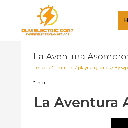
Skip
to
content
Post
navigation
La Aventura Asombros
Leave a Comment
/
playuzu.games
/ By
wp
“`html
La Aventura 