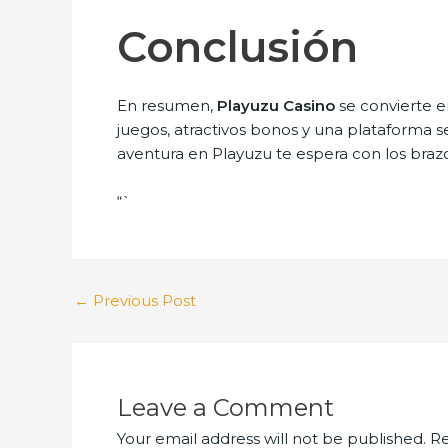
Conclusión
En resumen,
Playuzu Casino
se convierte e
juegos, atractivos bonos y una plataforma s
aventura en Playuzu te espera con los brazo
“`
←
Previous Post
Leave a Comment
Your email address will not be published.
Re