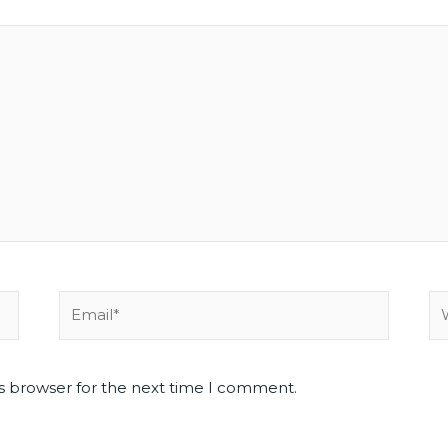
Email*
We
is browser for the next time I comment.