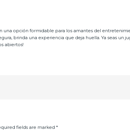
n una opción formidable para los amantes del entretenimie
egura, brinda una experiencia que deja huella. Ya seas un j
s abiertos!
quired fields are marked
*