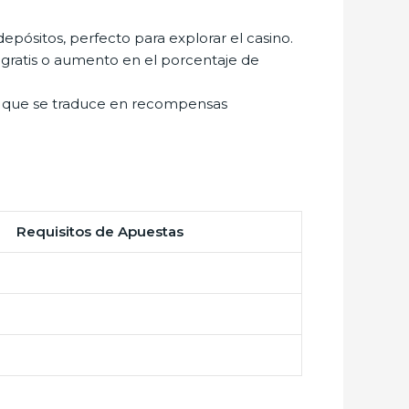
ósitos, perfecto para explorar el casino.
 gratis o aumento en el porcentaje de
s que se traduce en recompensas
Requisitos de Apuestas