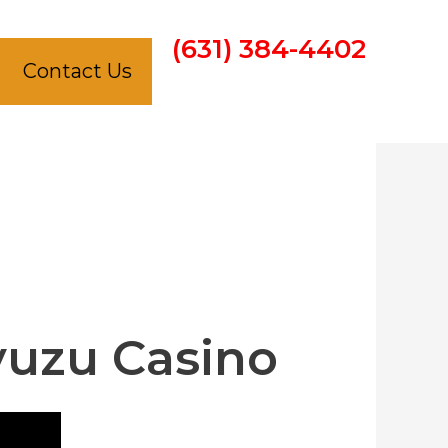
(631) 384-4402
Contact Us
yuzu Casino