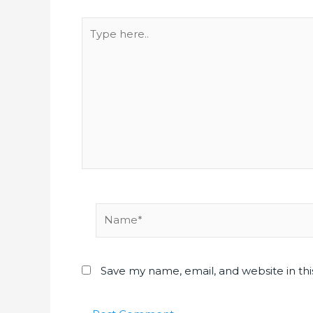
Type
here..
Name*
Save my name, email, and website in th