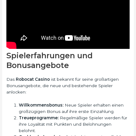
Spielerfahrungen und
Bonusangebote
Das
Robocat Casino
ist bekannt für seine großartigen
Bonusangebote, die neue und bestehende Spieler
anlocken:
Willkommensbonus:
Neue Spieler erhalten einen
großzügigen Bonus auf ihre erste Einzahlung.
Treueprogramme:
Regelmäßige Spieler werden für
ihre Loyalität mit Punkten und Belohnungen
belohnt.