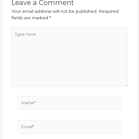
Leave a Comment
Your email address will not be published.
Required
fields are marked
*
Type
here..
Name*
Email*