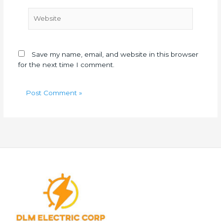
Website
Save my name, email, and website in this browser
for the next time I comment.