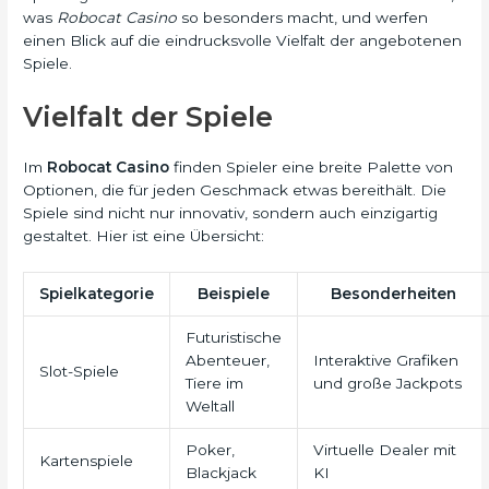
was
Robocat Casino
so besonders macht, und werfen
einen Blick auf die eindrucksvolle Vielfalt der angebotenen
Spiele.
Vielfalt der Spiele
Im
Robocat Casino
finden Spieler eine breite Palette von
Optionen, die für jeden Geschmack etwas bereithält. Die
Spiele sind nicht nur innovativ, sondern auch einzigartig
gestaltet. Hier ist eine Übersicht:
Spielkategorie
Beispiele
Besonderheiten
Futuristische
Abenteuer,
Interaktive Grafiken
Slot-Spiele
Tiere im
und große Jackpots
Weltall
Poker,
Virtuelle Dealer mit
Kartenspiele
Blackjack
KI