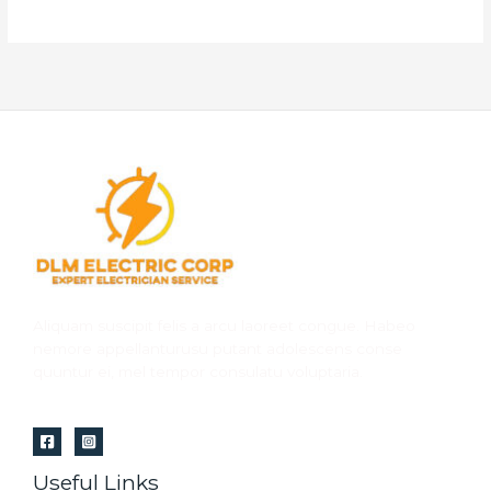
Aliquam suscipit felis a arcu laoreet congue. Habeo
nemore appellanturusu putant adolescens conse
quuntur ei, mel tempor consulatu voluptaria.
Useful Links