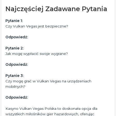
Najczęściej Zadawane Pytania
Pytanie 1:
Czy Vulkan Vegas jest bezpieczne?
Odpowiedź:
Pytanie 2:
Jak mogę wypłacić swoje wygrane?
Odpowiedź:
Pytanie 3:
Czy mogę grać w Vulkan Vegas na urządzeniach
mobilnych?
Odpowiedź:
Kasyno Vulkan Vegas Polska to doskonała opcja dla
wszystkich miłośników gier hazardowych, oferując