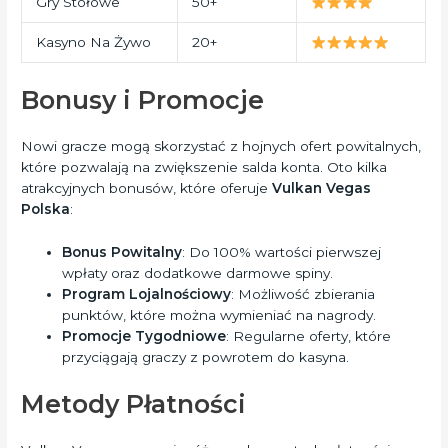
Gry Stołowe
50+
Kasyno Na Żywo
20+
Bonusy i Promocje
Nowi gracze mogą skorzystać z hojnych ofert powitalnych,
które pozwalają na zwiększenie salda konta. Oto kilka
atrakcyjnych bonusów, które oferuje
Vulkan Vegas
Polska
:
Bonus Powitalny
: Do 100% wartości pierwszej
wpłaty oraz dodatkowe darmowe spiny.
Program Lojalnościowy
: Możliwość zbierania
punktów, które można wymieniać na nagrody.
Promocje Tygodniowe
: Regularne oferty, które
przyciągają graczy z powrotem do kasyna.
Metody Płatności