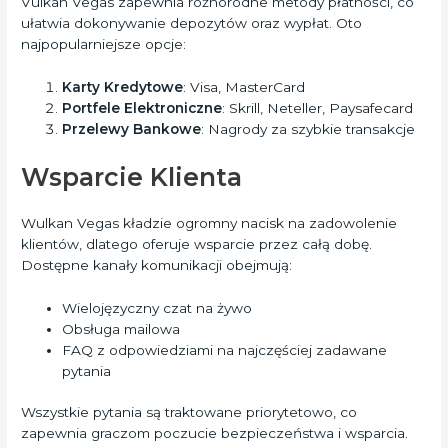
Vulkan Vegas zapewnia różnorodne metody płatności, co
ułatwia dokonywanie depozytów oraz wypłat. Oto
najpopularniejsze opcje:
Karty Kredytowe
: Visa, MasterCard
Portfele Elektroniczne
: Skrill, Neteller, Paysafecard
Przelewy Bankowe
: Nagrody za szybkie transakcje
Wsparcie Klienta
Wulkan Vegas kładzie ogromny nacisk na zadowolenie
klientów, dlatego oferuje wsparcie przez całą dobę.
Dostępne kanały komunikacji obejmują:
Wielojęzyczny czat na żywo
Obsługa mailowa
FAQ z odpowiedziami na najczęściej zadawane
pytania
Wszystkie pytania są traktowane priorytetowo, co
zapewnia graczom poczucie bezpieczeństwa i wsparcia.