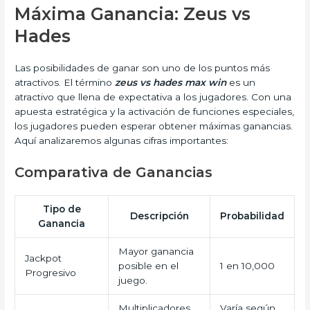
Máxima Ganancia: Zeus vs
Hades
Las posibilidades de ganar son uno de los puntos más
atractivos. El término
zeus vs hades max win
es un
atractivo que llena de expectativa a los jugadores. Con una
apuesta estratégica y la activación de funciones especiales,
los jugadores pueden esperar obtener máximas ganancias.
Aquí analizaremos algunas cifras importantes:
Comparativa de Ganancias
Tipo de
Descripción
Probabilidad
Ganancia
Mayor ganancia
Jackpot
posible en el
1 en 10,000
Progresivo
juego.
Multiplicadores
Varía según