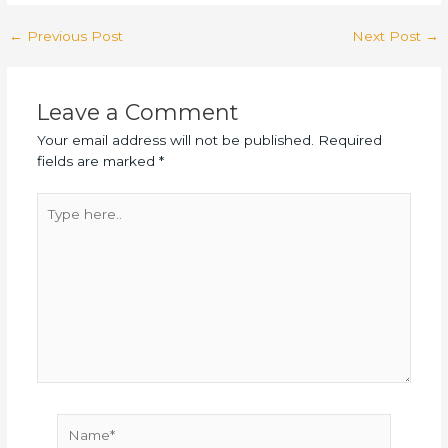
←
Previous Post
Next Post
→
Leave a Comment
Your email address will not be published.
Required
fields are marked
*
Type
here..
Name*