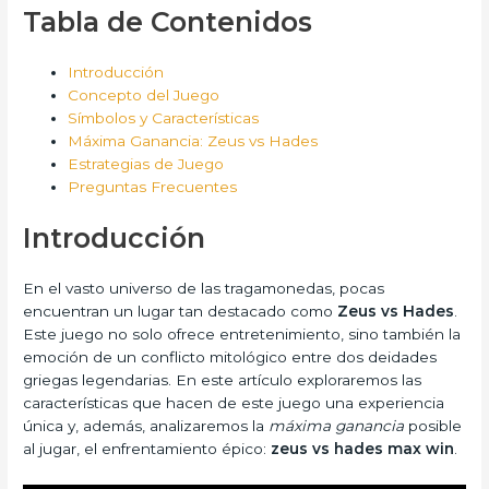
Tabla de Contenidos
Introducción
Concepto del Juego
Símbolos y Características
Máxima Ganancia: Zeus vs Hades
Estrategias de Juego
Preguntas Frecuentes
Introducción
En el vasto universo de las tragamonedas, pocas
encuentran un lugar tan destacado como
Zeus vs Hades
.
Este juego no solo ofrece entretenimiento, sino también la
emoción de un conflicto mitológico entre dos deidades
griegas legendarias. En este artículo exploraremos las
características que hacen de este juego una experiencia
única y, además, analizaremos la
máxima ganancia
posible
al jugar, el enfrentamiento épico:
zeus vs hades max win
.