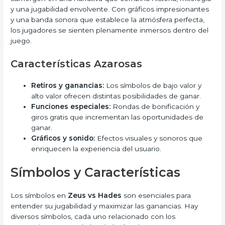
y una jugabilidad envolvente. Con gráficos impresionantes
y una banda sonora que establece la atmósfera perfecta,
los jugadores se sienten plenamente inmersos dentro del
juego.
Características Azarosas
Retiros y ganancias:
Los símbolos de bajo valor y
alto valor ofrecen distintas posibilidades de ganar.
Funciones especiales:
Rondas de bonificación y
giros gratis que incrementan las oportunidades de
ganar.
Gráficos y sonido:
Efectos visuales y sonoros que
enriquecen la experiencia del usuario.
Símbolos y Características
Los símbolos en
Zeus vs Hades
son esenciales para
entender su jugabilidad y maximizar las ganancias. Hay
diversos símbolos, cada uno relacionado con los