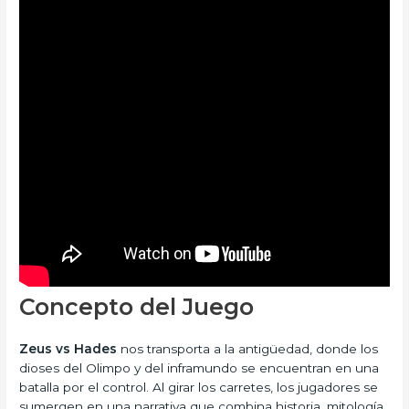
Concepto del Juego
Zeus vs Hades
nos transporta a la antigüedad, donde los
dioses del Olimpo y del inframundo se encuentran en una
batalla por el control. Al girar los carretes, los jugadores se
sumergen en una narrativa que combina historia, mitología